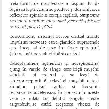
treia formă de manifestare a răspunsului de
fugă sau luptă. Acum se produce şi dezinhibarea
reflexelor spinale şi erecţia capilară.
Simptome:
tremor şi tensiune musculară generală, picioare
de piatră, piele de găină.
Concomitent, sistemul nervos central trimite
impulsuri nervoase către glandele suprarenale
care încep să descarce în sânge epinefrină
(adrenalină), norepinefrină şi cortizol.
Catecolaminele (epinefrina şi norepinefrina)
ajung în vasele de sânge care irigă muşchii
scheletici şi creierul şi se leagă de
adrenoreceptorii ẞ, relaxând muşchii netezi.
Simultan, pulsul cardiac şi frecvenţa
respiratorie accelerează. În consecinţă, aceste
vase se dilată iar debitul sangvin creşte,
asigurându-se astfel creşterea vitezei de