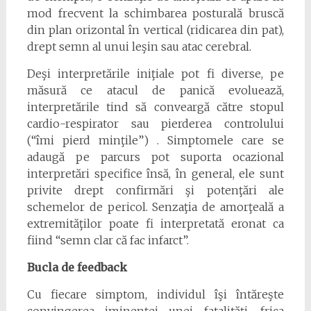
mod frecvent la schimbarea posturală bruscă
din plan orizontal în vertical (ridicarea din pat),
drept semn al unui leşin sau atac cerebral.
Deşi interpretările iniţiale pot fi diverse, pe
măsură ce atacul de panică evoluează,
interpretările tind să conveargă către stopul
cardio-respirator sau pierderea controlului
(“îmi pierd minţile”) . Simptomele care se
adaugă pe parcurs pot suporta ocazional
interpretări specifice însă, în general, ele sunt
privite drept confirmări şi potenţări ale
schemelor de pericol. Senzaţia de amorţeală a
extremităţilor poate fi interpretată eronat ca
fiind “semn clar că fac infarct”.
Bucla de feedback
Cu fiecare simptom, individul îşi întăreşte