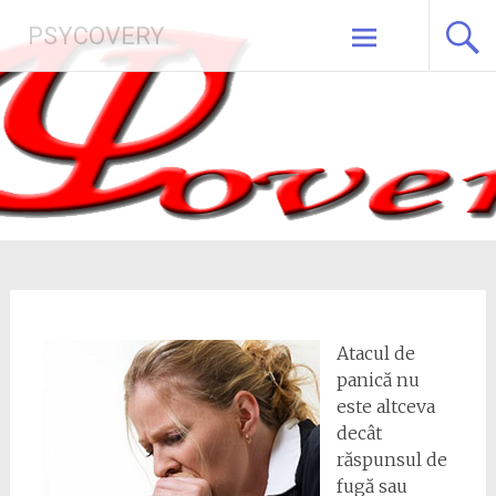
Skip
PSYCOVERY
to
content
Atacul de
panică nu
este altceva
decât
răspunsul de
fugă sau