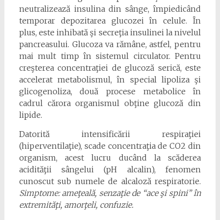
neutralizează insulina din sânge, împiedicând
temporar depozitarea glucozei în celule. În
plus, este inhibată şi secreţia insulinei la nivelul
pancreasului. Glucoza va rămâne, astfel, pentru
mai mult timp în sistemul circulator. Pentru
creşterea concentraţiei de glucoză serică, este
accelerat metabolismul, în special lipoliza şi
glicogenoliza, două procese metabolice în
cadrul cărora organismul obţine glucoză din
lipide.
Datorită intensificării respiraţiei
(hiperventilaţie), scade concentraţia de CO2 din
organism, acest lucru ducând la scăderea
acidităţii sângelui (pH alcalin), fenomen
cunoscut sub numele de alcaloză respiratorie.
Simptome: ameţeală, senzaţie de “ace şi spini” în
extremităţi, amorţeli, confuzie.