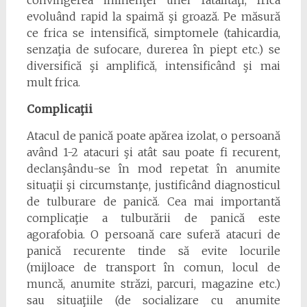
convingerea iminenţei unei fatalităţi, frica
evoluând rapid la spaimă şi groază. Pe măsură
ce frica se intensifică, simptomele (tahicardia,
senzaţia de sufocare, durerea în piept etc.) se
diversifică şi amplifică, intensificând şi mai
mult frica.
Complicaţii
Atacul de panică poate apărea izolat, o persoană
având 1-2 atacuri şi atât sau poate fi recurent,
declanşându-se în mod repetat în anumite
situaţii şi circumstanţe, justificând diagnosticul
de tulburare de panică. Cea mai importantă
complicaţie a tulburării de panică este
agorafobia. O persoană care suferă atacuri de
panică recurente tinde să evite locurile
(mijloace de transport în comun, locul de
muncă, anumite străzi, parcuri, magazine etc.)
sau situaţiile (de socializare cu anumite