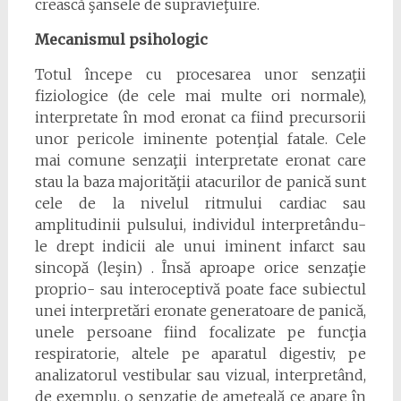
crească şansele de supravieţuire.
Mecanismul psihologic
Totul începe cu procesarea unor senzaţii
fiziologice (de cele mai multe ori normale),
interpretate în mod eronat ca fiind precursorii
unor pericole iminente potenţial fatale. Cele
mai comune senzaţii interpretate eronat care
stau la baza majorităţii atacurilor de panică sunt
cele de la nivelul ritmului cardiac sau
amplitudinii pulsului, individul interpretându-
le drept indicii ale unui iminent infarct sau
sincopă (leşin) . Însă aproape orice senzaţie
proprio- sau interoceptivă poate face subiectul
unei interpretări eronate generatoare de panică,
unele persoane fiind focalizate pe funcţia
respiratorie, altele pe aparatul digestiv, pe
analizatorul vestibular sau vizual, interpretând,
de exemplu, o senzaţie de ameţeală ce apare în