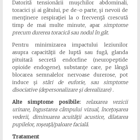
Datorită tensionării muşchilor abdominali,
toracici şi ai gâtului, pe de-o parte, şi nevoii de
menţinere respiraţiei la o frecvenţă crescută
timp de mai multe minute, apar
simptome
precum durerea toracică sau nodul în gât.
Pentru minimizarea impactului leziunilor
asupra capacităţii de luptă sau fugă, glanda
pituitară secretă endorfine (neuropeptide
opioide endogene), substanţe care, pe lângă
blocarea semnalelor nervoase durerose, pot
induce şi
stări de euforie, sau simptome
disociative (depersonalizare şi derealizare) .
Alte simptome posibile:
relaxarea vezicii
urinare, îngustarea câmpului vizual, înceţoşarea
vederii, diminuarea acuităţii acustice, dilatarea
pupilelor, roşeaţă/paloare facială.
Tratament