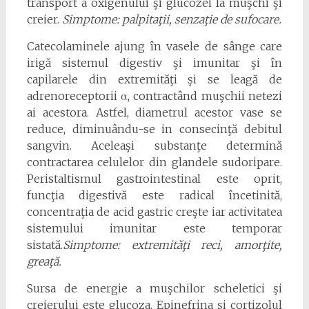
transport a oxigenului şi glucozei la muşchi şi
creier.
Simptome: palpitaţii, senzaţie de sufocare.
Catecolaminele ajung în vasele de sânge care
irigă sistemul digestiv şi imunitar şi în
capilarele din extremităţi şi se leagă de
adrenoreceptorii α, contractând muşchii netezi
ai acestora. Astfel, diametrul acestor vase se
reduce, diminuându-se in consecinţă debitul
sangvin. Aceleaşi substanţe determină
contractarea celulelor din glandele sudoripare.
Peristaltismul gastrointestinal este oprit,
funcţia digestivă este radical încetinită,
concentraţia de acid gastric creşte iar activitatea
sistemului imunitar este temporar
sistată.
Simptome: extremităţi reci, amorţite,
greaţă.
Sursa de energie a muşchilor scheletici şi
creierului este glucoza. Epinefrina şi cortizolul