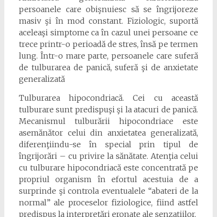
persoanele care obişnuiesc să se îngrijoreze
masiv şi în mod constant. Fiziologic, suportă
aceleaşi simptome ca în cazul unei persoane ce
trece printr-o perioadă de stres, însă pe termen
lung. Într-o mare parte, persoanele care suferă
de tulburarea de panică, suferă şi de anxietate
generalizată
Tulburarea hipocondriacă. Cei cu această
tulburare sunt predispuşi şi la atacuri de panică.
Mecanismul tulburării hipocondriace este
asemănător celui din anxietatea generalizată,
diferenţiindu-se în special prin tipul de
îngrijorări – cu privire la sănătate. Atenţia celui
cu tulburare hipocondriacă este concentrată pe
propriul organism în efortul acestuia de a
surprinde şi controla eventualele “abateri de la
normal” ale proceselor fiziologice, fiind astfel
predispus la interpretări eronate ale senzaţiilor.