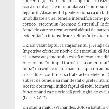
concentraţiei oxitocinei în sânge doar în cazul
joacă un rol aparte în modularea răspun- suri
legăturii. Atașamentul poate acționa ca un bu
imobilizare a unei femele intensifică com- por
cortico- steronului (hormon al stresului) în 
femelele care se recuperează alături de partene
evidențiată o intensificare a eliberării oxitoci
Ok, am văzut faptul că ataşamentul şi relaţia d
împotriva efectelor nocive ale stresului, că de
că la baza ataşamentului există mecanisme dife
mecanisme în timpul formării ataşamentului? 
buna”, masculii care formau un cuplu nu au ma
masculii au continuat să trateze femelele noi (
subset de femele au manifestat o preferință m
Aceste observații indică faptul că rolul formari
funcţionând ca o perioadă prelungită de evalu
(Leese, 2012).
Un studiu major (Fernandes, 2016) a bătut în 