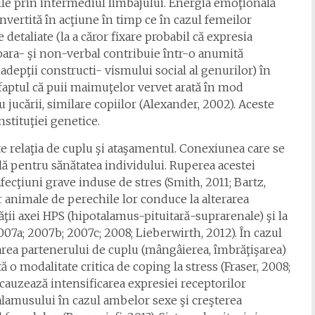
le prin intermediul limbajului. Energia emoţională
onvertită în acţiune în timp ce în cazul femeilor
etaliate (la a căror fixare probabil că expresia
para- şi non-verbal contribuie într-o anumită
depţii constructi- vismului social al genurilor) în
 faptul că puii maimuţelor vervet arată în mod
 jucării, similare copiilor (Alexander, 2002). Aceste
nstituţiei genetice.
te relaţia de cuplu şi ataşamentul. Conexiunea care se
ală pentru sănătatea individului. Ruperea acestei
afecţiuni grave induse de stres (Smith, 2011; Bartz,
r animale de perechile lor conduce la alterarea
tăţii axei HPS (hipotalamus-pituitară-suprarenale) şi la
7a; 2007b; 2007c; 2008; Lieberwirth, 2012). În cazul
area partenerului de cuplu (mângâierea, îmbrăţişarea)
o modalitate critica de coping la stress (Fraser, 2008;
 cauzează intensificarea expresiei receptorilor
talamusului în cazul ambelor sexe şi creşterea