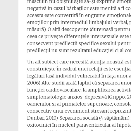
masculin nu obişnuieşte să-şi exprime emoţii
negativă în cazul bărbaţilor este menită a fi c
aceasta este convertită în engrame emoţionale d
emoţiilor prin intermediul limbajului verbal, 
măsură). O altă descoperire (dureroasă pentru a
ceea ce priveşte diferenţele intersexuale este
consecvent predilecţii specifice sexului pentru
predilecţii nu sunt rezultatul educaţiei ci al co
Un alt subiect care necesită atenţia noastră es
construieşte în cadrul unei relaţii este esenţi
legături lasă individul vulnerabil în faţa unor 
2006) Alte studii arată faptul că separarea uno
funcţiei cardiovasculare, la amplificarea activi
simptomatologie anxios-depresivă (Grippo, 200
oamenilor si al primatelor superioare, consol
consecutiv unui eveniment stresant reprezintă 
Dunbar, 2010). Separarea socială (4 săptămâni)
oxitocinici în nucleul paraventricular al hipo