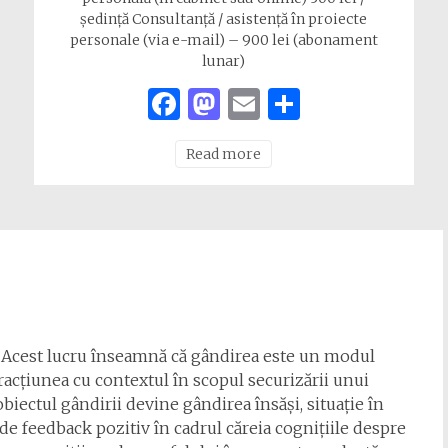
ședință Consultanță / asistență în proiecte
personale (via e-mail) – 900 lei (abonament
lunar)
Facebook
Mastodon
Email
Share
Read more
e. Acest lucru înseamnă că gândirea este un modul
racțiunea cu contextul în scopul securizării unui
 obiectul gândirii devine gândirea însăși, situație în
de feedback pozitiv în cadrul căreia cognițiile despre