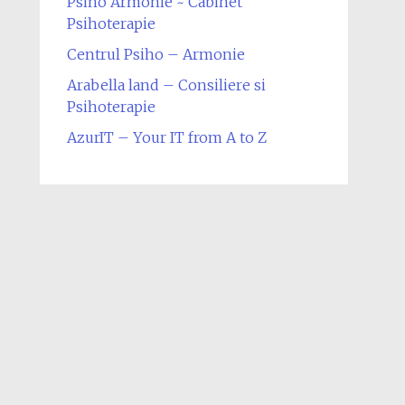
Psiho Armonie ~ Cabinet
Psihoterapie
Centrul Psiho – Armonie
Arabella land – Consiliere si
Psihoterapie
AzurIT – Your IT from A to Z