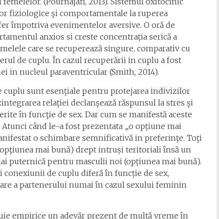
 femelelor. (Pournajafi, 2013). Sistemul oxitocinic
lor fiziologice şi comportamentale la ruperea
ffer împotriva evenimentelor aversive. O oră de
tamentul anxios si creste concentrația serică a
femelele care se recuperează singure, comparativ cu
rul de cuplu. În cazul recuperării in cuplu a fost
nei in nucleul paraventricular (Smith, 2014).
e cuplu sunt esenţiale pentru protejarea indivizilor
zintegrarea relaţiei declanşează răspunsul la stres şi
rite în funcţie de sex. Dar cum se manifestă aceste
Atunci când le-a fost prezentata „o opțiune mai
nifestat o schimbare semnificativă in preferinţe. Toţi
opţiunea mai bună) drept intruși teritoriali însă un
ai puternică pentru masculii noi (opțiunea mai bună).
i conexiunii de cuplu diferă în funcție de sex,
are a partenerului numai în cazul sexului feminin
cuie empirice un adevăr prezent de multă vreme în