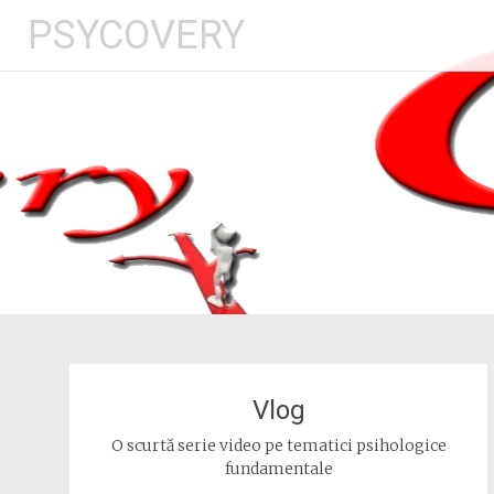
Skip
PSYCOVERY
to
content
Vlog
O scurtă serie video pe tematici psihologice
fundamentale