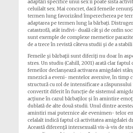
adaptări specifice unui sex îi poate sista activ
celuilalt sex. Mai concret, dacă femeile renu
termen lung favorizând împerecherea pe term
adaptarea pe termen lung la bărbați. Distruger
catastrofă, atât indivi- duală cât şi de ordin so
sunt exemple de complexe memetice parazite p
de a trece în revistă câteva studii şi de a stabi
Femeile şi bărbaţii sunt diferiţi nu doar în as
stres. Un studiu (Cahill, 2001) arată clar faptul
femeilor declanșează activarea amigdalei stâng
mnezică a eveni- mentelor aversive, în timp ce
structură cu rol de intensificare a răspunsulu
convertit diferit în funcție de sistemul amigd
acțiune în cazul bărbaților și în amintire emoț
dublată de alte două studii. Unul dintre aceste
amintiri mai puternice ale evenimen- telor e
celalalt indică faptul că activitatea amigdalei
Această diferenţă intersexuală vis-à-vis de st