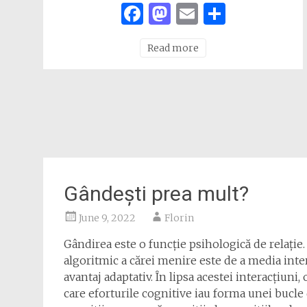
Facebook
Mastodon
Email
Share
Read more
Gândești prea mult?
June 9, 2022
Florin
Gândirea este o funcție psihologică de relați
algoritmic a cărei menire este de a media inte
avantaj adaptativ. În lipsa acestei interacțiuni,
care eforturile cognitive iau forma unei bucle 