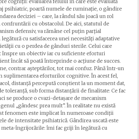
re cogniții: evaluarea felului în care este evaluată
mbaj psihiatric, poartă numele de ruminație, o gândire
ndarea deciziei – care, la rândul său joacă un rol
 confruntării cu obstacolul. De aici, statutul de
nism defensiv, va rămâne cel puțin parțial
 legătură cu satisfacerea unei necesități adaptative
etăţii cu o perdea de gânduri sterile. Celui care
t înspre un obiectiv iar cu suficiente eforturi
icient încât să poată întreprinde o acțiune de succes.
ine, contrar așteptărilor, tot mai confuz. Până într-un
 suplimentarea eforturilor cognitive. În acest fel,
acol, distanță percepută conștient la un moment dat,
toleranță, sub forma distanțării de finalitate: Ce fac
unci se produce o cvazi-detașare de mecanism
 genul „gândesc prea mult”. În realitate nu există
cest fenomen este implicat în numeroase condiții
ele de intensitate psihiatrică. Gândirea uscată este
eta-îngrijorările: îmi fac griji în legătură cu