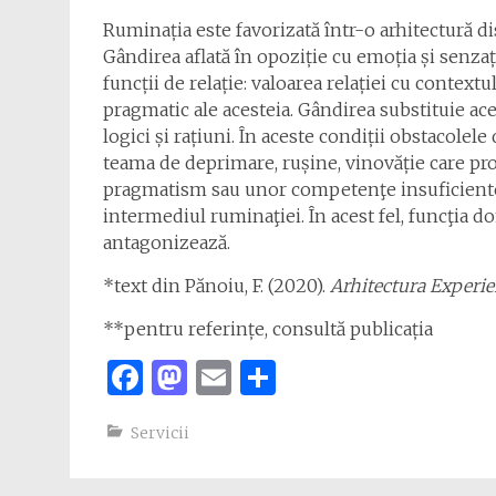
Ruminația este favorizată într-o arhitectură d
Gândirea aflată în opoziție cu emoția și senza
funcții de relație: valoarea relației cu contextu
pragmatic ale acesteia. Gândirea substituie ace
logici și rațiuni. În aceste condiții obstacolel
teama de deprimare, rușine, vinovăție care pro
pragmatism sau unor competenţe insuficiente 
intermediul ruminaţiei. În acest fel, funcţia 
antagonizează.
*text din Pănoiu, F. (2020).
Arhitectura Experi
**pentru referințe, consultă publicația
Facebook
Mastodon
Email
Share
Servicii