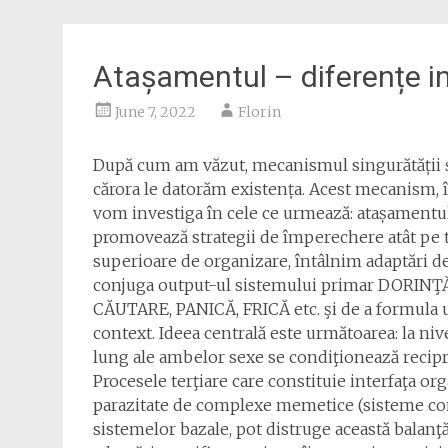
Atașamentul – diferențe i
June 7, 2022
Florin
După cum am văzut, mecanismul singurătății și
cărora le datorăm existența. Acest mecanism, î
vom investiga în cele ce urmează: atașamentul
promovează strategii de împerechere atât pe t
superioare de organizare, întâlnim adaptări d
conjuga output-ul sistemului primar DORINŢĂ
CĂUTARE, PANICĂ, FRICĂ etc. şi de a formula 
context. Ideea centrală este următoarea: la n
lung ale ambelor sexe se condiţionează recipr
Procesele terţiare care constituie interfaţa or
parazitate de complexe memetice (sisteme con
sistemelor bazale, pot distruge această balan