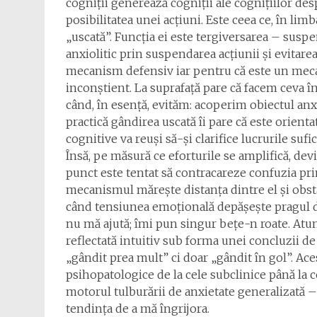
cogniții generează cogniții ale cognițiilor desp
posibilitatea unei acțiuni. Este ceea ce, în li
„uscată”. Funcția ei este tergiversarea – suspe
anxiolitic prin suspendarea acțiunii și evitarea
mecanism defensiv iar pentru că este un meca
inconștient. La suprafață pare că facem ceva în
când, în esență, evităm: acoperim obiectul anxi
practică gândirea uscată îi pare că este orienta
cognitive va reuși să-și clarifice lucrurile suf
Însă, pe măsură ce eforturile se amplifică, dev
punct este tentat să contracareze confuzia prin
mecanismul mărește distanța dintre el și obst
când tensiunea emoțională depășește pragul de 
nu mă ajută; îmi pun singur bețe-n roate. At
reflectată intuitiv sub forma unei concluzii de
„gândit prea mult” ci doar „gândit în gol”. A
psihopatologice de la cele subclinice până la c
motorul tulburării de anxietate generalizată – m
tendința de a mă îngrijora.