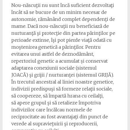
Nou-născuţii nu sunt încă suficient dezvoltaţi
încât să se bucure de un minim necesar de
autonomie, rămânând complet dependenţi de
mame. Dacă nou-născuţii nu beneficiază de
nurturanţă şi protecţie din partea părinţilor pe
perioade extinse, îşi pot pierde viaţă odată cu
moştenirea genetică a părinţilor. Pentru
evitarea unui astfel de deznodământ,
repertoriul genetic a acumulat și conservat
adaptarea conexiunii sociale (sistemul
JOACĂ) şi grijii / nurturanţei (sistemul GRIJĂ).
În trecutul ancestral al liniei noastre genetice,
indivizii predispuşi să formeze relaţii sociale,
să coopereze, să împartă hrana cu ceilalţi,
să apere grupul şi să retalieze împotriva
indivizilor care încălcau normele de
reciprocitate au fost avantajaţi din punct de
verede al supravieţuirii şi reproducerii,