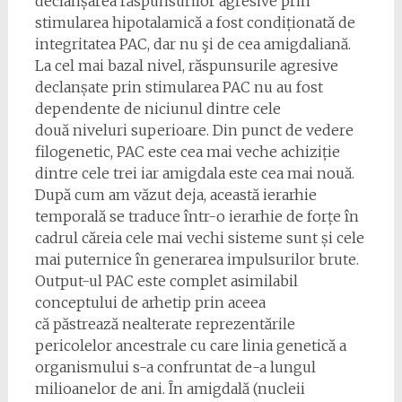
declanșarea răspunsurilor agresive prin
stimularea hipotalamică a fost condiționată de
integritatea PAC, dar nu şi de cea amigdaliană.
La cel mai bazal nivel, răspunsurile agresive
declanșate prin stimularea PAC nu au fost
dependente de niciunul dintre cele
două niveluri superioare. Din punct de vedere
filogenetic, PAC este cea mai veche achiziție
dintre cele trei iar amigdala este cea mai nouă.
După cum am văzut deja, această ierarhie
temporală se traduce într-o ierarhie de forțe în
cadrul căreia cele mai vechi sisteme sunt și cele
mai puternice în generarea impulsurilor brute.
Output-ul PAC este complet asimilabil
conceptului de arhetip prin aceea
că păstrează nealterate reprezentările
pericolelor ancestrale cu care linia genetică a
organismului s-a confruntat de-a lungul
milioanelor de ani. În amigdală (nucleii