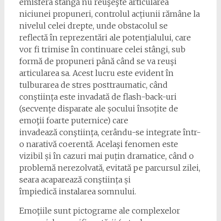
emisfera stângă nu reuşeşte articularea
niciunei propuneri, controlul acțiunii rămâne la
nivelul celei drepte, unde obstacolul se
reflectă în reprezentări ale potenţialului, care
vor fi trimise în continuare celei stângi, sub
formă de propuneri până când se va reuşi
articularea sa. Acest lucru este evident în
tulburarea de stres posttraumatic, când
conştiința este invadată de flash-back-uri
(secvențe disparate ale șocului însoțite de
emoţii foarte puternice) care
invadează conştiința, cerându-se integrate într-
o narativă coerentă. Acelaşi fenomen este
vizibil și în cazuri mai puțin dramatice, când o
problemă nerezolvată, evitată pe parcursul zilei,
seara acaparează conştiința și
împiedică instalarea somnului.
Emoţiile sunt pictograme ale complexelor