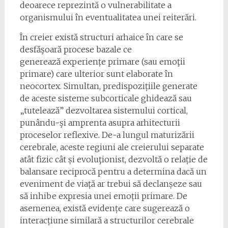
deoarece reprezintă o vulnerabilitate a
organismului în eventualitatea unei reiterări.
În creier există structuri arhaice în care se
desfăşoară procese bazale ce
generează experiențe primare (sau emoţii
primare) care ulterior sunt elaborate în
neocortex. Simultan, predispozițiile generate
de aceste sisteme subcorticale ghidează sau
„tutelează” dezvoltarea sistemului cortical,
punându-şi amprenta asupra arhitecturii
proceselor reflexive. De-a lungul maturizării
cerebrale, aceste regiuni ale creierului separate
atât fizic cât și evoluţionist, dezvoltă o relație de
balansare reciprocă pentru a determina dacă un
eveniment de viață ar trebui să declanșeze sau
să inhibe expresia unei emoții primare. De
asemenea, există evidențe care sugerează o
interacțiune similară a structurilor cerebrale