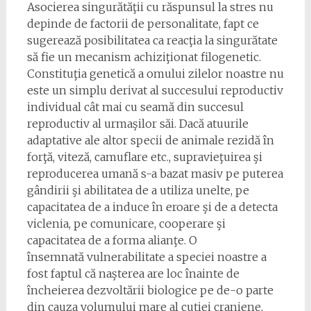
Asocierea singurătăţii cu răspunsul la stres nu
depinde de factorii de personalitate, fapt ce
sugerează posibilitatea ca reacţia la singurătate
să fie un mecanism achiziţionat filogenetic.
Constituţia genetică a omului zilelor noastre nu
este un simplu derivat al succesului reproductiv
individual cât mai cu seamă din succesul
reproductiv al urmaşilor săi. Dacă atuurile
adaptative ale altor specii de animale rezidă în
forţă, viteză, camuflare etc., supravieţuirea şi
reproducerea umană s-a bazat masiv pe puterea
gândirii şi abilitatea de a utiliza unelte, pe
capacitatea de a induce în eroare şi de a detecta
viclenia, pe comunicare, cooperare şi
capacitatea de a forma alianţe. O
însemnată vulnerabilitate a speciei noastre a
fost faptul că naşterea are loc înainte de
încheierea dezvoltării biologice pe de-o parte
din cauza volumului mare al cutiei craniene.