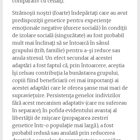
comparativ cu ceilalţi.
Strămoşii noştri (foarte) îndepărtaţi care au avut
predispoziţii genetice pentru experienţe
emoţionale negative (durere socială) în condiţii
de izolare socială (singurătate) au fost probabil
mult mai înclinaţi să se întoarcă în sânul
grupului (trib, familie) pentru a-şi reduce sau
anula stresul. Un efect secundar al acestei
adaptări a fost faptul că, prin întoarcere, aceştia
îşi reluau contribuţia la bunăstarea grupului,
copiii fiind beneficiarii cei mai importanţi ai
acestei adaptări care le oferea şanse mai mari de
supravieţuire. Persistenţa genelor indivizilor
fără acest mecanism adaptativ (care nu sufereau
în separare), în pofida evidentului avantaj al
libertăţii de mişcare (propagarea zestrei
genetice într-o populaţie mai largă), a fost
probabil redusă sau anulată prin reducerea