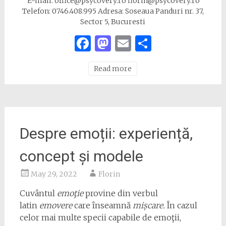
E-mail: office@psycovery.ro florin@psycovery.ro
Telefon: 0746.408.995 Adresa: Soseaua Panduri nr. 37,
Sector 5, Bucuresti
Facebook
Mastodon
Email
Share
Read more
Despre emoții: experiență,
concept și modele
May 29, 2022
Florin
Cuvântul
emoţie
provine din verbul
latin
emovere
care înseamnă
mișcare.
În cazul
celor mai multe specii capabile de emoţii,