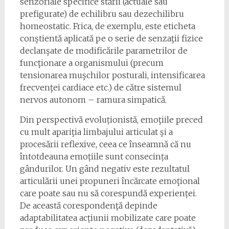
senzoriale specifice stării (actuale sau
prefigurate) de echilibru sau dezechilibru
homeostatic. Frica, de exemplu, este eticheta
conştientă aplicată pe o serie de senzaţii fizice
declanşate de modificările parametrilor de
funcţionare a organismului (precum
tensionarea muşchilor posturali, intensificarea
frecvenţei cardiace etc.) de către sistemul
nervos autonom – ramura simpatică.
Din perspectivă evoluționistă, emoţiile preced
cu mult apariţia limbajului articulat şi a
procesării reflexive, ceea ce înseamnă că nu
întotdeauna emoțiile sunt consecința
gândurilor. Un gând negativ este rezultatul
articulării unei propuneri încărcate emoţional
care poate sau nu să corespundă experienței.
De această corespondenţă depinde
adaptabilitatea acțiunii mobilizate care poate