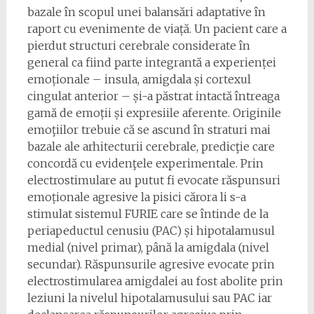
bazale în scopul unei balansări adaptative în
raport cu evenimente de viață. Un pacient care a
pierdut structuri cerebrale considerate în
general ca fiind parte integrantă a experienței
emoționale – insula, amigdala și cortexul
cingulat anterior – și-a păstrat intactă întreaga
gamă de emoții și expresiile aferente. Originile
emoţiilor trebuie că se ascund în straturi mai
bazale ale arhitecturii cerebrale, predicţie care
concordă cu evidenţele experimentale. Prin
electrostimulare au putut fi evocate răspunsuri
emoționale agresive la pisici cărora li s-a
stimulat sistemul FURIE care se întinde de la
periapeductul cenusiu (PAC) și hipotalamusul
medial (nivel primar), până la amigdala (nivel
secundar). Răspunsurile agresive evocate prin
electrostimularea amigdalei au fost abolite prin
leziuni la nivelul hipotalamusului sau PAC iar