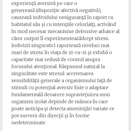
experienţă aversivă pe care o
generează (dispoziţie afectivă negativă),
cauzează individului nesiguranţă în raport cu
habitatul său şi cu intenţiile celorlalţi, activând
în mod necesar mecanisme defensive arhaice al
căror output îl experimenteazădrept stress.
Indivizii singuratici raportează niveluri mai
mari de stress în viaţa de zi-cu-zi şi exhibă o
capacitate mai redusă de control asupra
focusului atenţional. Răspunsul natural la
singurătate este stresul: accentuarea
sensibilităţii generale a organismului faţă de
stimuli cu potenţial aversiv. Este o adaptare
fundamentală deoarece supravieţuirea unui
organism izolat depinde de măsura în care
poate anticipa şi detecta ameninţări variate ce
pot surveni din direcţii şi în forme
nedeterminate.