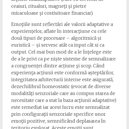
ceaiuri, ritualuri, magneţi şi pietre
miraculoase şi costisitoare financiar).
Emoţiile sunt reflectări ale valorii adaptative a
experiențelor, aflate în interacţiune cu cele
două tipuri de procesare – algoritmică și
euristică – și servesc atât ca input cât si ca
output. Cel mai bun mod de a le înţelege este
de a le privi ca pe niște sisteme de semnalizare
a congruenței dintre acțiune şi scop. Când
experienţa acțiunii este conformă așteptărilor,
integritatea arhitecturii interne este asigurată,
dezechilibrul homeostatic (evocat de diverse
modalităţi senzoriale care au compus starea de
necesitate care a stat la baza acţiunii adaptative)
este remediat iar acest lucru este semnalizat
prin configuraţii senzoriale specifice unor
emoţii pozitive, semnificând deplasarea în
teritoriu explorat. Aceste emoţii sunt