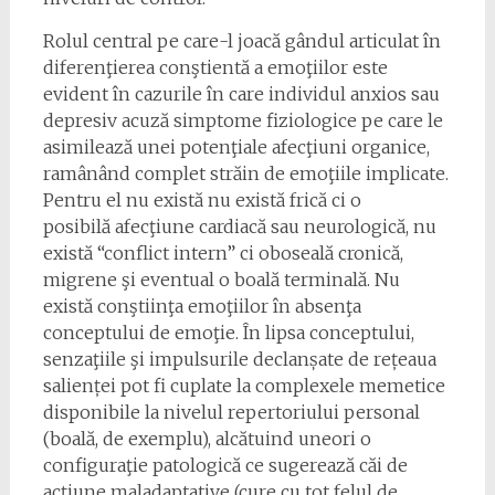
Rolul central pe care-l joacă gândul articulat în
diferenţierea conştientă a emoţiilor este
evident în cazurile în care individul anxios sau
depresiv acuză simptome fiziologice pe care le
asimilează unei potenţiale afecţiuni organice,
ramânând complet străin de emoţiile implicate.
Pentru el nu există nu există frică ci o
posibilă afecţiune cardiacă sau neurologică, nu
există “conflict intern” ci oboseală cronică,
migrene şi eventual o boală terminală. Nu
există conştiinţa emoţiilor în absenţa
conceptului de emoţie. În lipsa conceptului,
senzaţiile şi impulsurile declanșate de rețeaua
salienței pot fi cuplate la complexele memetice
disponibile la nivelul repertoriului personal
(boală, de exemplu), alcătuind uneori o
configuraţie patologică ce sugerează căi de
acţiune maladaptative (cure cu tot felul de