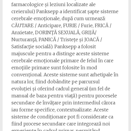
farmacologice și leziuni localizate ale
creierului) Panksepp a identificat șapte sisteme
cerebrale emoționale, după cum urmează:
CĂUTARE / Anticipare, FURIE / Furie, FRICĂ /
Anxietate, DORINȚĂ SEXUALĂ, GRIJĂ/
Nurturanţă, PANICĂ / Tristețe și JOACĂ /
Satisfacţie socială). Panksepp a folosit
majuscule pentru a distinge aceste sisteme
cerebrale emoționale primare de felul în care
emoţiile primare sunt folosite în mod
convențional. Aceste sisteme sunt arhetipale în
natura lor, fiind dobândite pe parcursul
evoluției și oferind cadrul general (un fel de
manual de baza pentru viaţă) pentru procesele
secundare de învățare prin intermediul cărora
iau forme specifice, contextualizate. Aceste
sisteme de condiționare pot fi considerate ca
fiind procese secundare care integrează noi
experiențe în cadrul primar, permițând