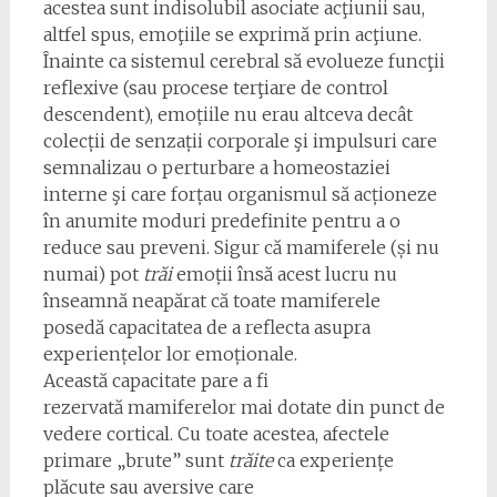
acestea sunt indisolubil asociate acţiunii sau,
altfel spus, emoţiile se exprimă prin acţiune.
Înainte ca sistemul cerebral să evolueze funcţii
reflexive (sau procese terţiare de control
descendent), emoțiile nu erau altceva decât
colecții de senzații corporale şi impulsuri care
semnalizau o perturbare a homeostaziei
interne şi care forțau organismul să acționeze
în anumite moduri predefinite pentru a o
reduce sau preveni. Sigur că mamiferele (și nu
numai) pot
trăi
emoții însă acest lucru nu
înseamnă neapărat că toate mamiferele
posedă capacitatea de a reflecta asupra
experiențelor lor emoționale.
Această capacitate pare a fi
rezervată mamiferelor mai dotate din punct de
vedere cortical. Cu toate acestea, afectele
primare „brute” sunt
trăite
ca experiențe
plăcute sau aversive care