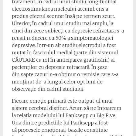
tratament. În cadrul unui studiu longitudinal,
electrostimularea nucleului accumbens a
produs efectul scontat însă pe termen scurt.
Ulterior, în cadrul unui studiu mai amplu, la
cinci din zece subiecți cu depresie refractara s-a
reușit reducere cu 50% a simptomatologiei
depresive. Intr-un alt studiu electrodul a fost
mutat în fasciculul medial (parte din sistemul
CĂUTARE cu rol în anticiparea gratificării) al
pacienților cu depresie refractară. În șase
din șapte cazuri s-a obținut o remisie care s-a
menținut de-a lungul celor opt luni de
observație din cadrul studiului.
Fiecare emoţie primară este output-ul unui
sistem cerebral distinct. Acum să ne întoarcem
la relaţia modelului lui Panksepp cu Big Five.
Una dintre predicțiile lui Panksepp a fost
că procesele emoțional-bazale constituie