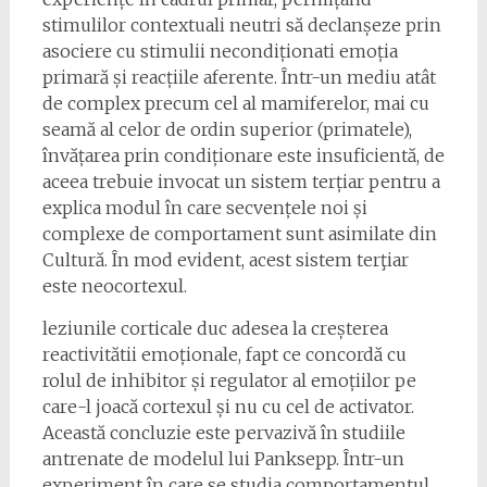
stimulilor contextuali neutri să declanșeze prin
asociere cu stimulii necondiționati emoția
primară și reacțiile aferente. Într-un mediu atât
de complex precum cel al mamiferelor, mai cu
seamă al celor de ordin superior (primatele),
învățarea prin condiționare este insuficientă, de
aceea trebuie invocat un sistem terțiar pentru a
explica modul în care secvențele noi și
complexe de comportament sunt asimilate din
Cultură. În mod evident, acest sistem terţiar
este neocortexul.
leziunile corticale duc adesea la creșterea
reactivitătii emoționale, fapt ce concordă cu
rolul de inhibitor și regulator al emoțiilor pe
care-l joacă cortexul și nu cu cel de activator.
Această concluzie este pervazivă în studiile
antrenate de modelul lui Panksepp. Într-un
experiment în care se studia comportamentul