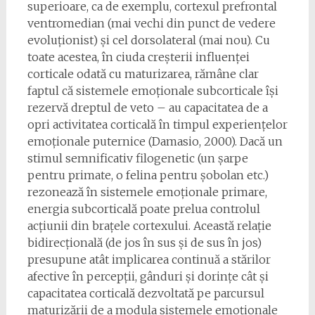
superioare, ca de exemplu, cortexul prefrontal
ventromedian (mai vechi din punct de vedere
evoluționist) și cel dorsolateral (mai nou). Cu
toate acestea, în ciuda creșterii influenței
corticale odată cu maturizarea, rămâne clar
faptul că sistemele emoționale subcorticale își
rezervă dreptul de veto – au capacitatea de a
opri activitatea corticală în timpul experiențelor
emoționale puternice (Damasio, 2000). Dacă un
stimul semnificativ filogenetic (un șarpe
pentru primate, o felina pentru șobolan etc.)
rezonează în sistemele emoționale primare,
energia subcorticală poate prelua controlul
acțiunii din brațele cortexului. Această relație
bidirecțională (de jos în sus și de sus în jos)
presupune atât implicarea continuă a stărilor
afective în percepții, gânduri și dorințe cât și
capacitatea corticală dezvoltată pe parcursul
maturizării de a modula sistemele emoționale