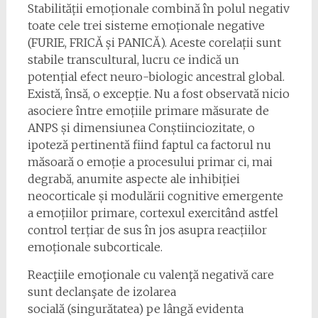
Stabilității emoționale combină în polul negativ
toate cele trei sisteme emoționale negative
(FURIE, FRICĂ și PANICĂ). Aceste corelații sunt
stabile transcultural, lucru ce indică un
potențial efect neuro-biologic ancestral global.
Există, însă, o excepție. Nu a fost observată nicio
asociere între emoțiile primare măsurate de
ANPS și dimensiunea Conștiinciozitate, o
ipoteză pertinentă fiind faptul ca factorul nu
măsoară o emoție a procesului primar ci, mai
degrabă, anumite aspecte ale inhibiției
neocorticale și modulării cognitive emergente
a emoțiilor primare, cortexul exercitând astfel
control terțiar de sus în jos asupra reacțiilor
emoționale subcorticale.
Reacţiile emoţionale cu valenţă negativă care
sunt declanşate de izolarea
socială (singurătatea) pe lângă evidenta