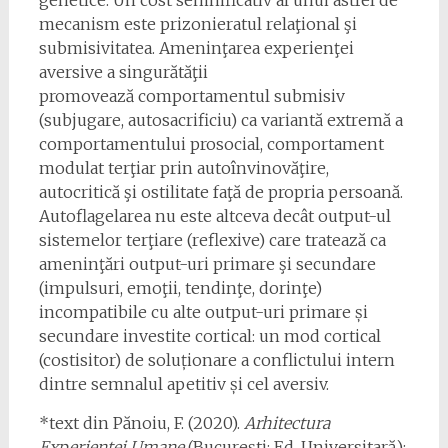
genetice. Un cost semnificativ al unui astfel de
mecanism este prizonieratul relaţional şi
submisivitatea. Ameninţarea experienţei
aversive a singurătăţii
promovează comportamentul submisiv
(subjugare, autosacrificiu) ca variantă extremă a
comportamentului prosocial, comportament
modulat terţiar prin autoînvinovăţire,
autocritică şi ostilitate faţă de propria persoană.
Autoflagelarea nu este altceva decât output-ul
sistemelor terţiare (reflexive) care tratează ca
ameninţări output-uri primare şi secundare
(impulsuri, emoţii, tendinţe, dorinţe)
incompatibile cu alte output-uri primare și
secundare investite cortical: un mod cortical
(costisitor) de soluționare a conflictului intern
dintre semnalul apetitiv și cel aversiv.
*text din Pănoiu, F. (2020).
Arhitectura
Experienței Umane
(București: Ed. Universitară):