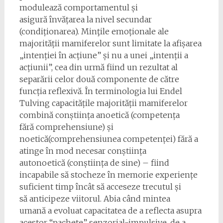
modulează comportamentul și
asigură învățarea la nivel secundar
(condiționarea). Minţile emoționale ale
majorității mamiferelor sunt limitate la afișarea
„intenției în acțiune” și nu a unei „intenții a
acțiunii”, cea din urmă fiind un rezultat al
separării celor două componente de către
funcția reflexivă. În terminologia lui Endel
Tulving capacitățile majorității mamiferelor
combină conștiința anoetică (competența
fără comprehensiune) și
noetică(comprehensiunea competenței) fără a
atinge în mod necesar conștiința
autonoetică (conștiința de sine) – fiind
incapabile să stocheze în memorie experiențe
suficient timp încât să acceseze trecutul și
să anticipeze viitorul. Abia când mintea
umană a evoluat capacitatea de a reflecta asupra
acestor “pachete” senzorial-impulsive, de a