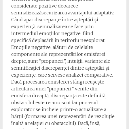
considerate pozitive deoarece
semnalizeazăsecurizarea avantajului adaptativ.
Când apar discrepanţe între așteptări și
experienţă, semnalizarea se face prin
intermediul emoţiilor negative, fiind
specifică deplasării în teritoriu neexplorat.
Emoţiile negative, alături de celelalte
componente ale reprezentărilor emisferei
drepte, sunt “propuneri”, intuiţii, variante ale
semnificaţiei discrepanței dintre așteptări și
experiențe, care servesc analizei comparative.
Dacă procesarea emisferei stângi reuşeşte
articularea unei “propuneri” venite din
emisfera dreaptă, discrepanţa este definită,
obstacolul este recunoscut iar procesul
explorator se încheie printr-o actualizare a
hărţii (formarea unei reprezentări de rezoluție
înaltă a relaţiei cu obstacolul). Dacă, însă,