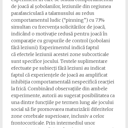
de joacă al șobolanilor, leziunile din regiunea
parafasciculară a talamusului au redus
comportamentul ludic (“pinning”) cu 73%
simultan cu frecvența solicitărilor de joacă,
indicând o motivație redusă pentru joacă în
comparație cu grupurile de control (șobolani
fără leziuni). Experimentul indică faptul
că efectele leziunii acestei zone subcorticale
sunt specifice jocului. Testele suplimentare
efectuate pe subiecți fără leziuni au indicat
faptul că experiențele de joacă au amplificat
inhibiția comportamentală nespecifică reacției
la frică. Combinând observațiile din ambele
experimente, autorii au sugerat posibilitatea ca
una dintre funcțiile pe termen lung ale jocului
social să fie promovarea maturizării diferitelor
zone cerebrale superioare, inclusiv a celor
frontocorticale. Prin intermediul unor