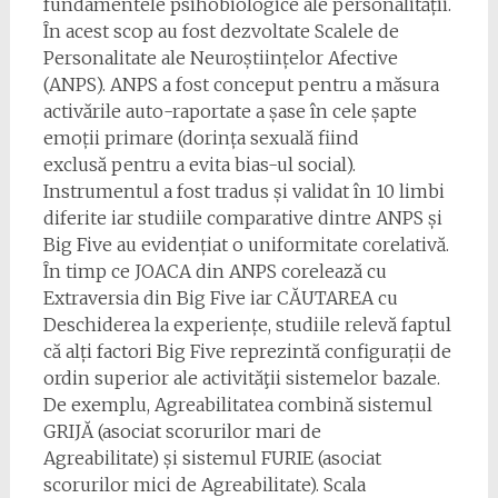
fundamentele psihobiologice ale personalității.
În acest scop au fost dezvoltate Scalele de
Personalitate ale Neuroștiințelor Afective
(ANPS). ANPS a fost conceput pentru a măsura
activările auto-raportate a șase în cele șapte
emoții primare (dorința sexuală fiind
exclusă pentru a evita bias-ul social).
Instrumentul a fost tradus și validat în 10 limbi
diferite iar studiile comparative dintre ANPS și
Big Five au evidențiat o uniformitate corelativă.
În timp ce JOACA din ANPS corelează cu
Extraversia din Big Five iar CĂUTAREA cu
Deschiderea la experiențe, studiile relevă faptul
că alți factori Big Five reprezintă configurații de
ordin superior ale activităţii sistemelor bazale.
De exemplu, Agreabilitatea combină sistemul
GRIJĂ (asociat scorurilor mari de
Agreabilitate) și sistemul FURIE (asociat
scorurilor mici de Agreabilitate). Scala