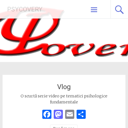
Skip
PSYCOVERY
to
content
Vlog
O scurtă serie video pe tematici psihologice
fundamentale
Facebook
Mastodon
Email
Share