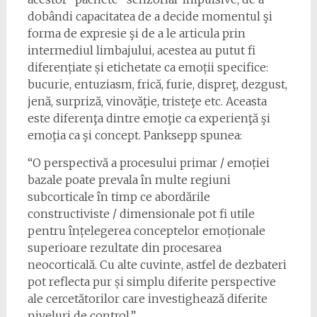
dobândi capacitatea de a decide momentul şi
forma de expresie şi de a le articula prin
intermediul limbajului, acestea au putut fi
diferențiate și etichetate ca emoții specifice:
bucurie, entuziasm, frică, furie, dispreţ, dezgust,
jenă, surpriză, vinovăţie, tristeţe etc. Aceasta
este diferenţa dintre emoţie ca experienţă şi
emoţia ca şi concept. Panksepp spunea:
“O perspectivă a procesului primar / emoției
bazale poate prevala în multe regiuni
subcorticale în timp ce abordările
constructiviste / dimensionale pot fi utile
pentru înțelegerea conceptelor emoționale
superioare rezultate din procesarea
neocorticală. Cu alte cuvinte, astfel de dezbateri
pot reflecta pur și simplu diferite perspective
ale cercetătorilor care investighează diferite
niveluri de control.”