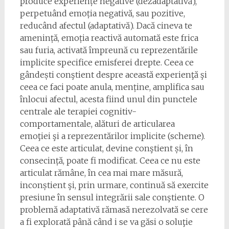
produce experiențe negative (dezadaptativă),
perpetuând emoția negativă, sau pozitive,
reducând afectul (adaptativă). Dacă cineva te
amenință, emoția reactivă automată este frica
sau furia, activată împreună cu reprezentările
implicite specifice emisferei drepte. Ceea ce
gândești conştient despre această experienţă şi
ceea ce faci poate anula, menține, amplifica sau
înlocui afectul, acesta fiind unul din punctele
centrale ale terapiei cognitiv-
comportamentale, alături de articularea
emoţiei şi a reprezentărilor implicite (scheme).
Ceea ce este articulat, devine conştient și, în
consecință, poate fi modificat. Ceea ce nu este
articulat rămâne, în cea mai mare măsură,
inconștient şi, prin urmare, continuă să exercite
presiune în sensul integrării sale conştiente. O
problemă adaptativă rămasă nerezolvată se cere
a fi explorată până când i se va găsi o soluţie