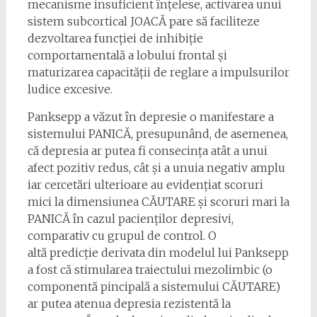
mecanisme insuficient înțelese, activarea unui
sistem subcortical JOACĂ pare să faciliteze
dezvoltarea funcției de inhibiție
comportamentală a lobului frontal și
maturizarea capacității de reglare a impulsurilor
ludice excesive.
Panksepp a văzut în depresie o manifestare a
sistemului PANICĂ, presupunând, de asemenea,
că depresia ar putea fi consecința atât a unui
afect pozitiv redus, cât și a unuia negativ amplu
iar cercetări ulterioare au evidențiat scoruri
mici la dimensiunea CĂUTARE și scoruri mari la
PANICĂ în cazul pacienților depresivi,
comparativ cu grupul de control. O
altă predicție derivata din modelul lui Panksepp
a fost că stimularea traiectului mezolimbic (o
componentă pincipală a sistemului CĂUTARE)
ar putea atenua depresia rezistentă la