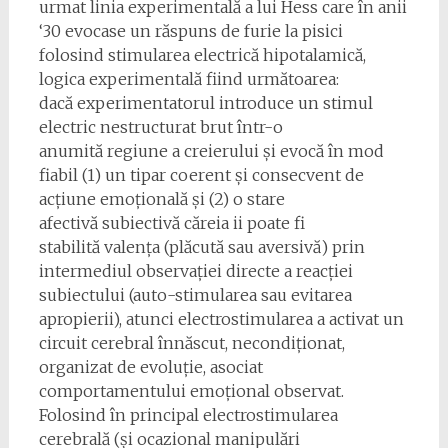
urmat linia experimentală a lui Hess care în anii
‘30 evocase un răspuns de furie la pisici
folosind stimularea electrică hipotalamică,
logica experimentală fiind următoarea:
dacă experimentatorul introduce un stimul
electric nestructurat brut într-o
anumită regiune a creierului și evocă în mod
fiabil (1) un tipar coerent și consecvent de
acțiune emoțională și (2) o stare
afectivă subiectivă căreia ii poate fi
stabilită valența (plăcută sau aversivă) prin
intermediul observației directe a reacției
subiectului (auto-stimularea sau evitarea
apropierii), atunci electrostimularea a activat un
circuit cerebral înnăscut, necondiționat,
organizat de evoluție, asociat
comportamentului emoțional observat.
Folosind în principal electrostimularea
cerebrală (și ocazional manipulări