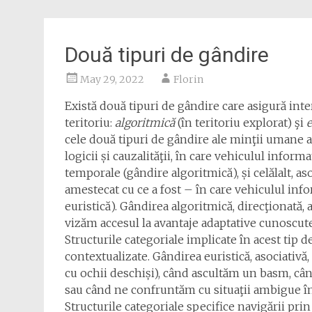
Două tipuri de gândire
May 29, 2022
Florin
Există două tipuri de gândire care asigură inte
teritoriu:
algoritmică
(în teritoriu explorat) şi
e
cele două tipuri de gândire ale minţii umane ast
logicii și cauzalităţii, în care vehiculul info
temporale (gândire algoritmică), și celălalt, aso
amestecat cu ce a fost – în care vehiculul in
euristică). Gândirea algoritmică, direcţionată, 
vizăm accesul la avantaje adaptative cunoscute
Structurile categoriale implicate în acest tip d
contextualizate. Gândirea euristică, asociativ
cu ochii deschiși), când ascultăm un basm, c
sau când ne confruntăm cu situaţii ambigue în
Structurile categoriale specifice navigării pr