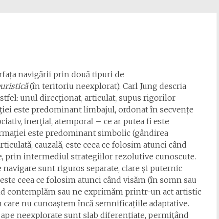
rfața navigării prin două tipuri de
uristică
(în teritoriu neexplorat). Carl Jung descria
fel: unul direcţionat, articulat, supus rigorilor
rmaţiei este predominant limbajul, ordonat în secvențe
ciativ, inerţial, atemporal – ce ar putea fi este
formaţiei este predominant simbolic (gândirea
articulată, cauzală, este ceea ce folosim atunci când
, prin intermediul strategiilor rezolutive cunoscute.
e navigare sunt riguros separate, clare şi puternic
ă, este ceea ce folosim atunci când visăm (în somn sau
ând contemplăm sau ne exprimăm printr-un act artistic
 care nu cunoaştem încă semnificațiile adaptative.
in ape neexplorate sunt slab diferenţiate, permiţând