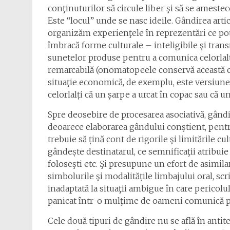
conţinuturilor să circule liber şi să se ameste
Este “locul” unde se nasc ideile. Gândirea art
organizăm experienţele în reprezentări ce pot f
îmbracă forme culturale – inteligibile şi trans
sunetelor produse pentru a comunica celorlalți 
remarcabilă (onomatopeele conservă această cara
situaţie economică, de exemplu, este versiunea
celorlalți că un șarpe a urcat în copac sau că u
Spre deosebire de procesarea asociativă, gând
deoarece elaborarea gândului conştient, pentru
trebuie să țină cont de rigorile şi limitările c
gândește destinatarul, ce semnificaţii atribui
foloseşti etc. Şi presupune un efort de asimilar
simbolurile şi modalitățile limbajului oral, scri
inadaptată la situaţii ambigue în care pericolu
panicat într-o mulţime de oameni comunică per
Cele două tipuri de gândire nu se află în antit