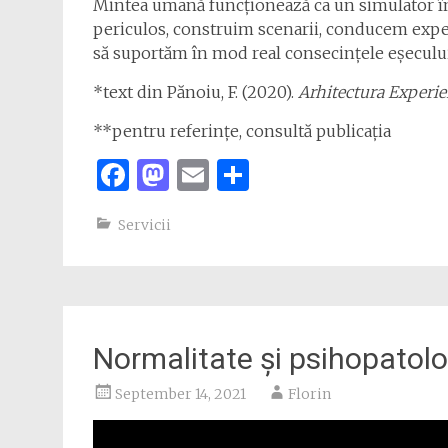
Mintea umană funcționează ca un simulator în 
periculos, construim scenarii, conducem experi
să suportăm în mod real consecințele eșecului
*text din Pănoiu, F. (2020).
Arhitectura Experi
**pentru referințe, consultă publicația
Facebook
Mastodon
Email
Share
Servicii
Normalitate și psihopatolog
September 14, 2021
Florin