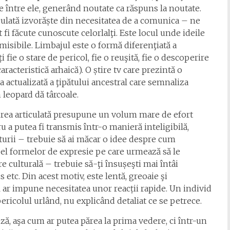
ce între ele, generând noutate ca răspuns la noutate.
iculată izvorăște din necesitatea de a comunica – ne
i făcute cunoscute celorlalţi. Este locul unde ideile
misibile. Limbajul este o formă diferenţiată a
fie o stare de pericol, fie o reuşită, fie o descoperire
cteristică arhaică). O știre tv care prezintă o
 actualizată a ţipătului ancestral care semnaliza
n leopard dă târcoale.
irea articulată presupune un volum mare de efort
 a putea fi transmis într-o manieră inteligibilă,
ulturii – trebuie să ai măcar o idee despre cum
e el formelor de expresie pe care urmează să le
e culturală – trebuie să-ţi însușeşti mai întâi
s etc. Din acest motiv, este lentă, greoaie şi
l ar impune necesitatea unor reacții rapide. Un individ
icolul urlând, nu explicând detaliat ce se petrece.
eză, aşa cum ar putea părea la prima vedere, ci într-un