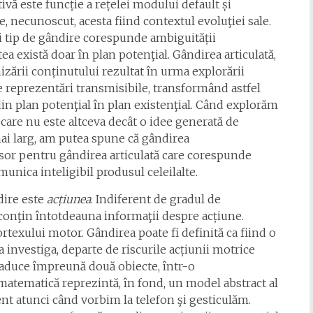
vă este funcție a rețelei modului default și
, necunoscut, acesta fiind contextul evoluţiei sale.
i tip de gândire corespunde ambiguității
ea există doar în plan potenţial. Gândirea articulată,
izării conținutului rezultat în urma explorării
de reprezentări transmisibile, transformând astfel
in plan potenţial în plan existenţial. Când explorăm
care nu este altceva decât o idee generată de
mai larg, am putea spune că gândirea
rsor pentru gândirea articulată care corespunde
comunica inteligibil produsul celeilalte.
dire este
acțiunea
. Indiferent de gradul de
e conţin întotdeauna informaţii despre acțiune.
rtexului motor. Gândirea poate fi definită ca fiind o
 investiga, departe de riscurile acțiunii motrice
a aduce împreună două obiecte, într-o
atematică reprezintă, în fond, un model abstract al
ent atunci când vorbim la telefon şi gesticulăm.