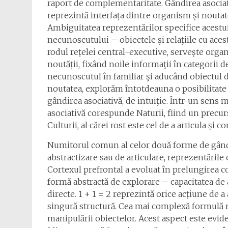
raport de complementaritate. Gândirea asociati
reprezintă interfața dintre organism și noutate
Ambiguitatea reprezentărilor specifice acestu
necunoscutului – obiectele şi relaţiile cu acest
rodul rețelei central-executive, servește organ
noutății, fixând noile informaţii în categorii 
necunoscutul în familiar şi aducând obiectul d
noutatea, explorăm întotdeauna o posibilitate 
gândirea asociativă, de intuiţie. Într-un sens 
asociativă corespunde Naturii, fiind un precu
Culturii, al cărei rost este cel de a articula și 
Numitorul comun al celor două forme de gân
abstractizare sau de articulare, reprezentăril
Cortexul prefrontal a evoluat în prelungirea co
formă abstractă de explorare – capacitatea de a
directe. 1 + 1 = 2 reprezintă orice acțiune de 
singură structură. Cea mai complexă formulă m
manipulării obiectelor. Acest aspect este evid