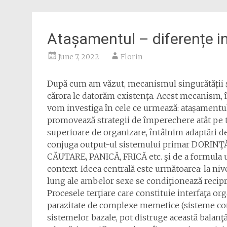
Atașamentul – diferențe i
June 7, 2022
Florin
După cum am văzut, mecanismul singurătății și
cărora le datorăm existența. Acest mecanism, î
vom investiga în cele ce urmează: atașamentul
promovează strategii de împerechere atât pe t
superioare de organizare, întâlnim adaptări d
conjuga output-ul sistemului primar DORINŢĂ
CĂUTARE, PANICĂ, FRICĂ etc. şi de a formula 
context. Ideea centrală este următoarea: la n
lung ale ambelor sexe se condiţionează recipr
Procesele terţiare care constituie interfaţa or
parazitate de complexe memetice (sisteme con
sistemelor bazale, pot distruge această balan