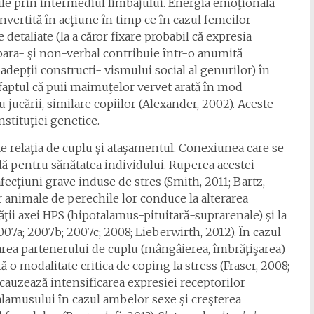
le prin intermediul limbajului. Energia emoţională
onvertită în acţiune în timp ce în cazul femeilor
etaliate (la a căror fixare probabil că expresia
para- şi non-verbal contribuie într-o anumită
depţii constructi- vismului social al genurilor) în
 faptul că puii maimuţelor vervet arată în mod
 jucării, similare copiilor (Alexander, 2002). Aceste
nstituţiei genetice.
te relaţia de cuplu şi ataşamentul. Conexiunea care se
ală pentru sănătatea individului. Ruperea acestei
afecţiuni grave induse de stres (Smith, 2011; Bartz,
r animale de perechile lor conduce la alterarea
tăţii axei HPS (hipotalamus-pituitară-suprarenale) şi la
7a; 2007b; 2007c; 2008; Lieberwirth, 2012). În cazul
area partenerului de cuplu (mângâierea, îmbrăţişarea)
o modalitate critica de coping la stress (Fraser, 2008;
 cauzează intensificarea expresiei receptorilor
talamusului în cazul ambelor sexe şi creşterea