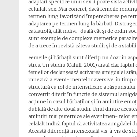
adaptări specifice unui sex îi poate sista activ
celuilalt sex. Mai concret, dacă femeile renu
termen lung favorizând împerecherea pe term
adaptarea pe termen lung la bărbați. Distruger
catastrofă, atât indivi- duală cât şi de ordin so
sunt exemple de complexe memetice parazite p
de a trece în revistă câteva studii şi de a stabi
Femeile şi bărbaţii sunt diferiţi nu doar în as
stres. Un studiu (Cahill, 2001) arată clar faptul
femeilor declanșează activarea amigdalei stâng
mnezică a eveni- mentelor aversive, în timp ce
structură cu rol de intensificare a răspunsulu
convertit diferit în funcție de sistemul amigd
acțiune în cazul bărbaților și în amintire emoț
dublată de alte două studii. Unul dintre aceste
amintiri mai puternice ale evenimen- telor e
celalalt indică faptul că activitatea amigdalei
Această diferenţă intersexuală vis-à-vis de st