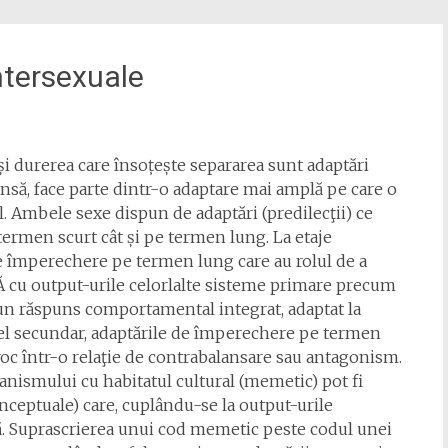
ntersexuale
 durerea care însoțește separarea sunt adaptări
nsă, face parte dintr-o adaptare mai amplă pe care o
. Ambele sexe dispun de adaptări (predilecţii) ce
ermen scurt cât și pe termen lung. La etaje
e împerechere pe termen lung care au rolul de a
 cu output-urile celorlalte sisteme primare precum
un răspuns comportamental integrat, adaptat la
ivel secundar, adaptările de împerechere pe termen
oc într-o relaţie de contrabalansare sau antagonism.
ganismului cu habitatul cultural (memetic) pot fi
ceptuale) care, cuplându-se la output-urile
ţă. Suprascrierea unui cod memetic peste codul unei