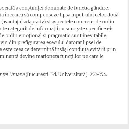
isociată a conștiinței dominate de funcția gândire.
ția încearcă să compenseze lipsa input-ului celor două
l (avantajul adaptativ) și aspectele concrete, de ordin
ste categorii de informații cu surogate specifice ei:
e de ordin emoțional și pragmatic sunt inevitabile:
vin din prefigurarea eșecului datorat lipsei de
este ceea ce determină însăşi conduita evitării prin
dominantă devine marioneta funcţiilor pe care le
enței Umane
(București: Ed. Universitară): 253-254.