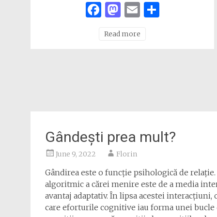
Facebook
Mastodon
Email
Share
Read more
Gândești prea mult?
June 9, 2022
Florin
Gândirea este o funcție psihologică de relați
algoritmic a cărei menire este de a media inte
avantaj adaptativ. În lipsa acestei interacțiuni,
care eforturile cognitive iau forma unei bucle 