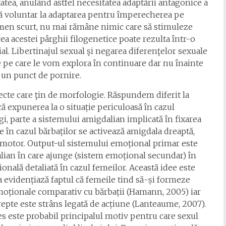
itatea, anulând astfel necesitatea adaptării antagonice a
nță voluntar la adaptarea pentru împerecherea pe
en scurt, nu mai rămâne nimic care să stimuleze
ea acestei pârghii filogenetice poate rezulta într-o
cial. Libertinajul sexual şi negarea diferenţelor sexuale
e care le vom explora în continuare dar nu înainte
li un punct de pornire.
pecte care ţin de morfologie. Răspundem diferit la
 că expunerea la o situație periculoasă în cazul
i, parte a sistemului amigdalian implicată în fixarea
 în cazul bărbaților se activează amigdala dreaptă,
i motor. Output-ul sistemului emoțional primar este
alian în care ajunge (sistem emoțional secundar) în
ională detaliată în cazul femeilor. Această idee este
a evidențiază faptul că femeile tind să-și formeze
moționale comparativ cu bărbații (Hamann, 2005) iar
 drepte este strâns legată de acțiune (Lanteaume, 2007).
res este probabil principalul motiv pentru care sexul