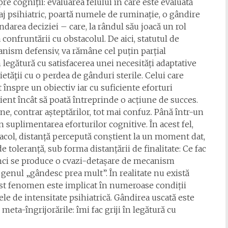
re cogniții: evaluarea felului în care este evaluată
mbaj psihiatric, poartă numele de ruminație, o gândire
ndarea deciziei – care, la rândul său joacă un rol
 confruntării cu obstacolul. De aici, statutul de
nism defensiv, va rămâne cel puțin parțial
 legătură cu satisfacerea unei necesități adaptative
etăţii cu o perdea de gânduri sterile. Celui care
t înspre un obiectiv iar cu suficiente eforturi
icient încât să poată întreprinde o acțiune de succes.
ine, contrar așteptărilor, tot mai confuz. Până într-un
 suplimentarea eforturilor cognitive. În acest fel,
acol, distanță percepută conștient la un moment dat,
toleranță, sub forma distanțării de finalitate: Ce fac
unci se produce o cvazi-detașare de mecanism
 genul „gândesc prea mult”. În realitate nu există
cest fenomen este implicat în numeroase condiții
ele de intensitate psihiatrică. Gândirea uscată este
eta-îngrijorările: îmi fac griji în legătură cu