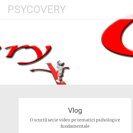
Skip
PSYCOVERY
to
content
Vlog
O scurtă serie video pe tematici psihologice
fundamentale