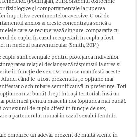
 femelelor. (Pournajafi, 2013). Sistemul oxitocinic
lor fiziologice şi comportamentale la ruperea
ffer împotriva evenimentelor aversive. O oră de
tamentul anxios si creste concentrația serică a
femelele care se recuperează singure, comparativ cu
rul de cuplu. În cazul recuperării in cuplu a fost
nei in nucleul paraventricular (Smith, 2014).
e cuplu sunt esenţiale pentru protejarea indivizilor
zintegrarea relaţiei declanşează răspunsul la stres şi
rite în funcţie de sex. Dar cum se manifestă aceste
Atunci când le-a fost prezentata „o opțiune mai
nifestat o schimbare semnificativă in preferinţe. Toţi
opţiunea mai bună) drept intruși teritoriali însă un
ai puternică pentru masculii noi (opțiunea mai bună).
i conexiunii de cuplu diferă în funcție de sex,
are a partenerului numai în cazul sexului feminin
cuie empirice un adevăr prezent de multă vreme în