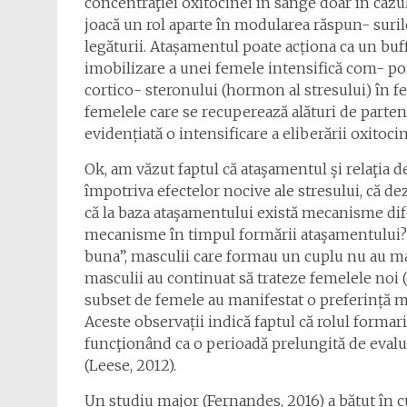
concentraţiei oxitocinei în sânge doar în cazul
joacă un rol aparte în modularea răspun- suri
legăturii. Atașamentul poate acționa ca un bu
imobilizare a unei femele intensifică com- por
cortico- steronului (hormon al stresului) în 
femelele care se recuperează alături de partene
evidențiată o intensificare a eliberării oxitoci
Ok, am văzut faptul că ataşamentul şi relaţia d
împotriva efectelor nocive ale stresului, că de
că la baza ataşamentului există mecanisme dife
mecanisme în timpul formării ataşamentului? 
buna”, masculii care formau un cuplu nu au ma
masculii au continuat să trateze femelele noi (
subset de femele au manifestat o preferință m
Aceste observații indică faptul că rolul formari
funcţionând ca o perioadă prelungită de evalu
(Leese, 2012).
Un studiu major (Fernandes, 2016) a bătut în 