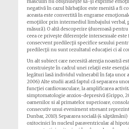
masculin nu obişnuieşte să-şi exprime emoţii
negativă în cazul bărbaţilor este menită a fi c
aceasta este convertită în engrame emoţionale d
emoţiilor prin intermediul limbajului verbal, 
măsură). O altă descoperire (dureroasă pentru a
ceea ce priveşte diferenţele intersexuale este
consecvent predilecţii specifice sexului pentru
predilecţii nu sunt rezultatul educaţiei ci al co
Un alt subiect care necesită atenţia noastră es
construieşte în cadrul unei relaţii este esenţi
legături lasă individul vulnerabil în faţa unor 
2006) Alte studii arată faptul că separarea uno
funcţiei cardiovasculare, la amplificarea activi
simptomatologie anxios-depresivă (Grippo, 200
oamenilor si al primatelor superioare, consol
consecutiv unui eveniment stresant reprezintă 
Dunbar, 2010). Separarea socială (4 săptămâni)
oxitocinici în nucleul paraventricular al hipo