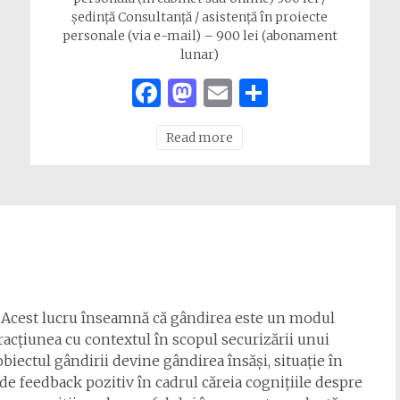
ședință Consultanță / asistență în proiecte
personale (via e-mail) – 900 lei (abonament
lunar)
Facebook
Mastodon
Email
Share
Read more
e. Acest lucru înseamnă că gândirea este un modul
racțiunea cu contextul în scopul securizării unui
 obiectul gândirii devine gândirea însăși, situație în
de feedback pozitiv în cadrul căreia cognițiile despre