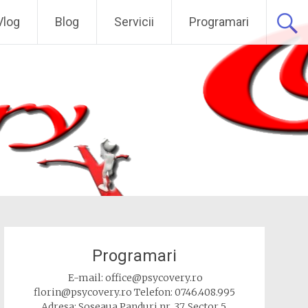
Vlog
Blog
Servicii
Programari
Programari
E-mail: office@psycovery.ro
florin@psycovery.ro Telefon: 0746.408.995
Adresa: Soseaua Panduri nr. 37, Sector 5,