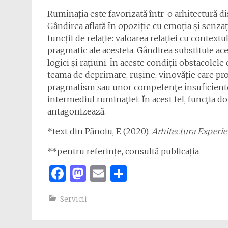
Ruminația este favorizată într-o arhitectură d
Gândirea aflată în opoziție cu emoția și senza
funcții de relație: valoarea relației cu contextu
pragmatic ale acesteia. Gândirea substituie ace
logici și rațiuni. În aceste condiții obstacolel
teama de deprimare, rușine, vinovăție care pro
pragmatism sau unor competenţe insuficiente 
intermediul ruminaţiei. În acest fel, funcţia 
antagonizează.
*text din Pănoiu, F. (2020).
Arhitectura Experi
**pentru referințe, consultă publicația
Facebook
Mastodon
Email
Share
Servicii