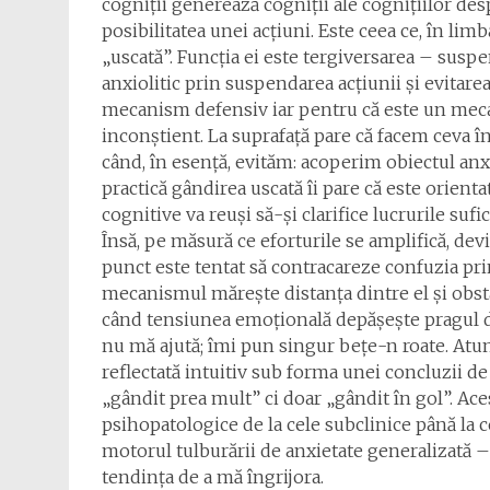
cogniții generează cogniții ale cognițiilor desp
posibilitatea unei acțiuni. Este ceea ce, în li
„uscată”. Funcția ei este tergiversarea – suspe
anxiolitic prin suspendarea acțiunii și evitarea
mecanism defensiv iar pentru că este un meca
inconștient. La suprafață pare că facem ceva în
când, în esență, evităm: acoperim obiectul anxi
practică gândirea uscată îi pare că este orienta
cognitive va reuși să-și clarifice lucrurile suf
Însă, pe măsură ce eforturile se amplifică, dev
punct este tentat să contracareze confuzia prin
mecanismul mărește distanța dintre el și obst
când tensiunea emoțională depășește pragul de 
nu mă ajută; îmi pun singur bețe-n roate. At
reflectată intuitiv sub forma unei concluzii de
„gândit prea mult” ci doar „gândit în gol”. A
psihopatologice de la cele subclinice până la c
motorul tulburării de anxietate generalizată – m
tendința de a mă îngrijora.