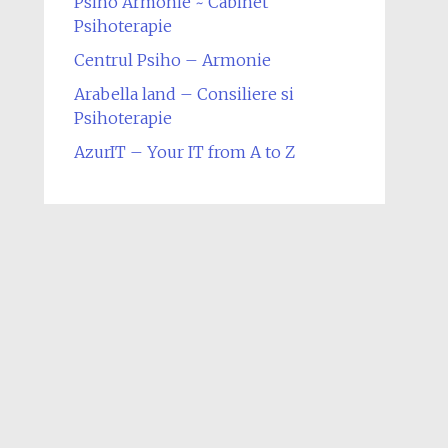
Psiho Armonie ~ Cabinet
Psihoterapie
Centrul Psiho – Armonie
Arabella land – Consiliere si
Psihoterapie
AzurIT – Your IT from A to Z